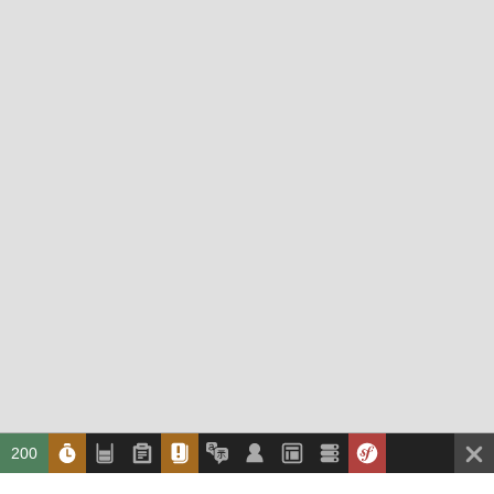
200
Développement :
téïcée